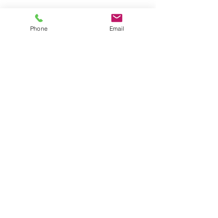
Phone
Email
利用規約
プライバシーポリシー
© 2023 by AHFA. Proudly created with
Wix.com