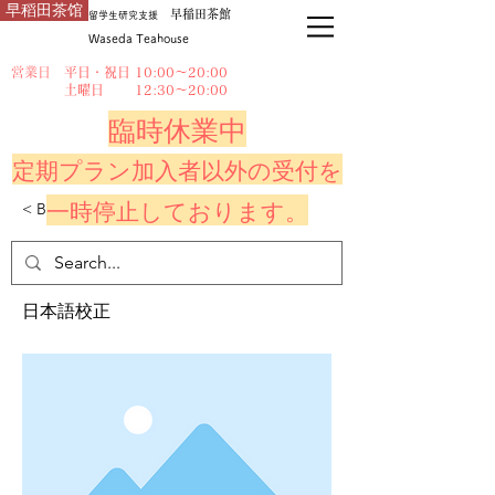
早稻田茶馆
早稲田茶館
留学生研究支援
Waseda Teahouse
営業日
平日・祝日 10:00～20:00
​ 土曜日 12:30～20:00
臨時休業中
定期プラン加入者以外の受付を
一時停止しております。
< Back
This is a Title 01
日本語校正